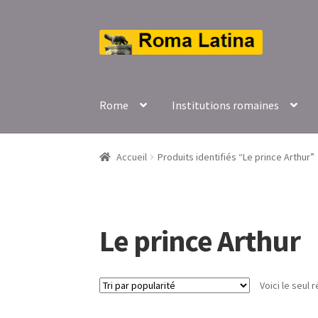
Aller
Aller
à
au
la
contenu
navigation
Rome
Institutions romaines
Accueil
Produits identifiés “Le prince Arthur”
Le prince Arthur
Voici le seul r