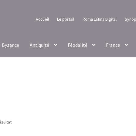
Accueil
Le portail
Roma Latina Digital
Synop
Byzance
Antiquité
Féodalité
France
ésultat