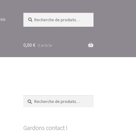
Recherche
Recherche
sis
pour :
0,00
€
0 article
Recherche
Recherche
pour :
Gardons contact !