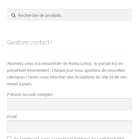
Recherche
Recherche
pour :
Gardons contact !
Abonnez vous à la newsletter de Roma Latina : le portail est en
perpétuel mouvement : chaque jour nous ajoutons de nouvelles
rubriques ! Tenez vous informer des évolutions du site et de ses
mises à jours.
Prénom ou nom complet
Email
En continuant, vous acceptez la politique de confidentialité