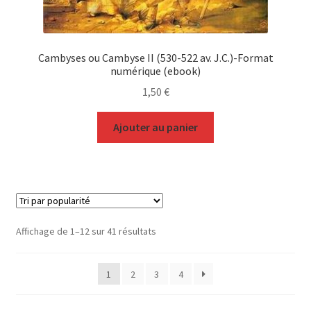
Cambyses ou Cambyse II (530-522 av. J.C.)-Format
numérique (ebook)
1,50
€
Ajouter au panier
Trié
Affichage de 1–12 sur 41 résultats
par
popularité
1
2
3
4