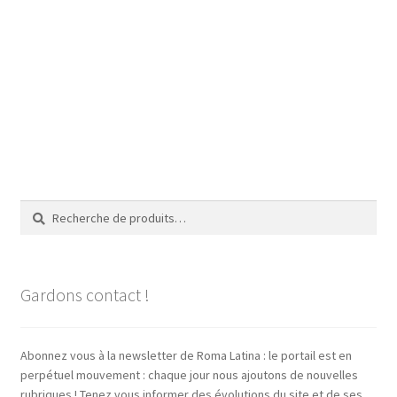
Recherche
Recherche
pour :
Gardons contact !
Abonnez vous à la newsletter de Roma Latina : le portail est en
perpétuel mouvement : chaque jour nous ajoutons de nouvelles
rubriques ! Tenez vous informer des évolutions du site et de ses