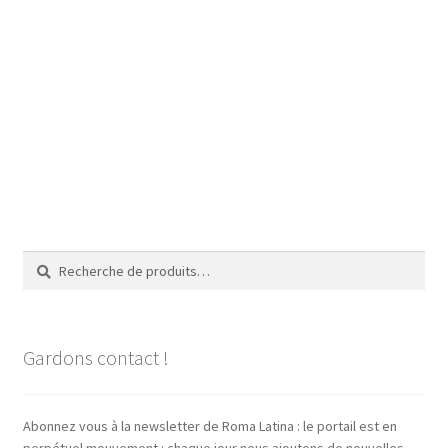
Recherche
Recherche
pour :
Gardons contact !
Abonnez vous à la newsletter de Roma Latina : le portail est en
perpétuel mouvement : chaque jour nous ajoutons de nouvelles