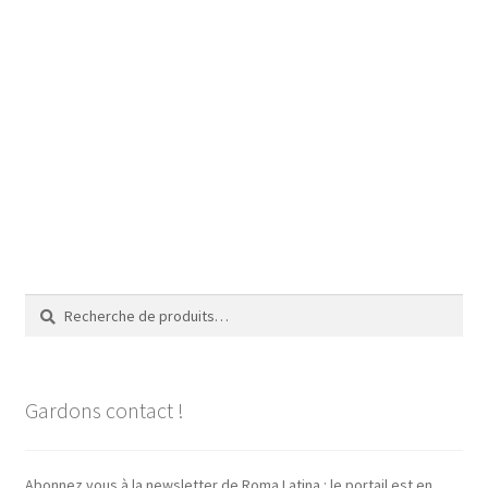
Recherche
Recherche
pour :
Gardons contact !
Abonnez vous à la newsletter de Roma Latina : le portail est en