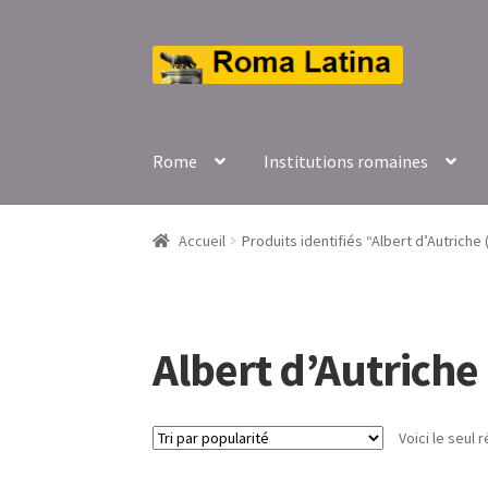
Aller
Aller
à
au
la
contenu
navigation
Rome
Institutions romaines
Accueil
Produits identifiés “Albert d’Autriche 
Albert d’Autriche
Voici le seul r