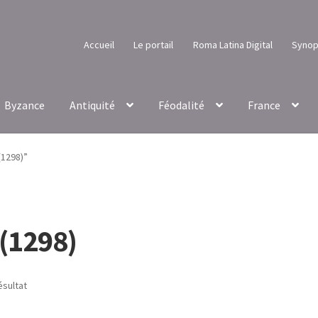
Accueil
Le portail
Roma Latina Digital
Synop
Byzance
Antiquité
Féodalité
France
(1298)”
 (1298)
ésultat