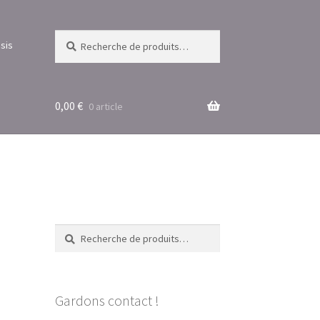
Recherche
Recherche
sis
pour :
0,00
€
0 article
Recherche
Recherche
pour :
Gardons contact !