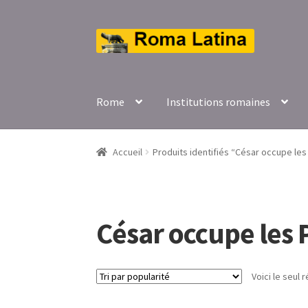
Aller
Aller
à
au
la
contenu
navigation
Rome
Institutions romaines
Accueil
Produits identifiés “César occupe le
César occupe les
Voici le seul r