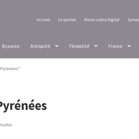
Accueil
Le portail
Roma Latina Digital
Synop
Byzance
Antiquité
Féodalité
France
s Pyrénées”
 Pyrénées
ésultat