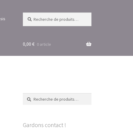
Recherche
Recherche
sis
pour :
0,00
€
0 article
Recherche
Recherche
pour :
Gardons contact !