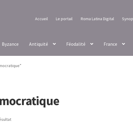
Accueil
Le portail
Roma Latina Digital
Synop
Byzance
Antiquité
Féodalité
France
émocratique”
émocratique
ésultat