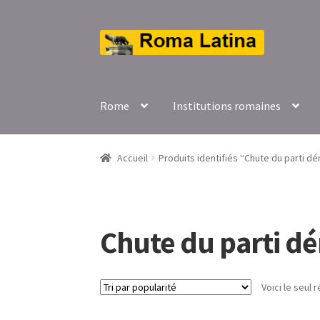
Aller
Aller
à
au
la
contenu
navigation
Rome
Institutions romaines
Accueil
Produits identifiés “Chute du parti d
Chute du parti d
Voici le seul r