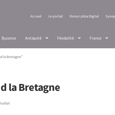
Accueil
Le portail
Roma Latina Digital
Synop
Byzance
Antiquité
Féodalité
France
nd la Bretagne”
d la Bretagne
ésultat