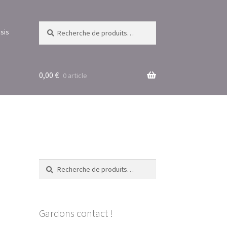
Recherche
Recherche
sis
pour :
0,00
€
0 article
Recherche
Recherche
pour :
Gardons contact !