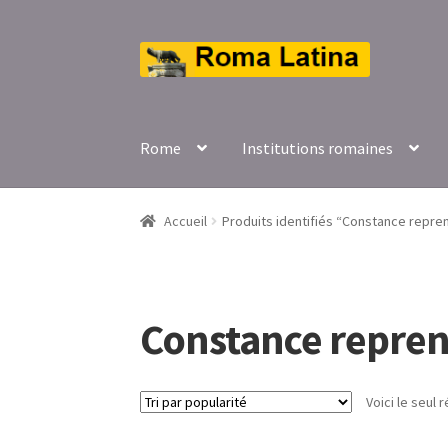
Aller
Aller
à
au
la
contenu
navigation
Rome
Institutions romaines
Accueil
Produits identifiés “Constance repre
Constance repren
Voici le seul r