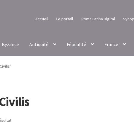
Accueil
Le portail
Roma Latina Digital
Synop
Byzance
Antiquité
Féodalité
France
ivilis”
Civilis
ésultat