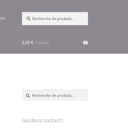
Recherche
Recherche
sis
pour :
0,00
€
0 article
Recherche
Recherche
pour :
Gardons contact !