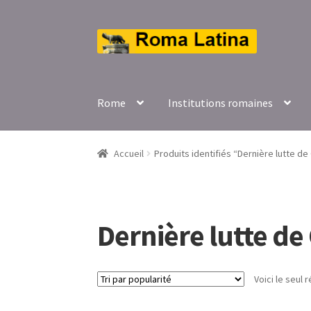
Aller
Aller
à
au
la
contenu
navigation
Rome
Institutions romaines
Accueil
Produits identifiés “Dernière lutte de C
Dernière lutte de 
Voici le seul r