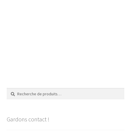
Recherche
Recherche
pour :
Gardons contact !