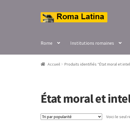
Aller
Aller
à
au
la
contenu
navigation
Rome
Institutions romaines
Accueil
Produits identifiés “État moral et inte
État moral et inte
Voici le seul r