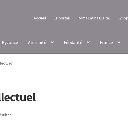
Accueil
Le portail
Roma Latina Digital
Synop
Byzance
Antiquité
Féodalité
France
llectuel”
llectuel
ésultat