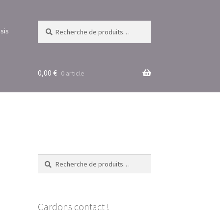
Recherche
Recherche
sis
pour :
0,00
€
0 article
Recherche
Recherche
pour :
Gardons contact !