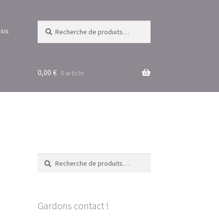
Recherche
Recherche
sis
pour :
0,00
€
0 article
Recherche
Recherche
pour :
Gardons contact !