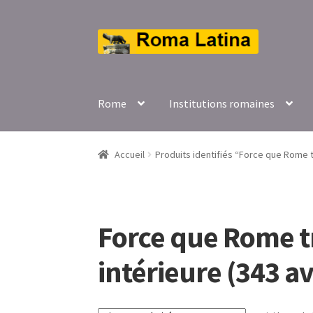
Aller
Aller
à
au
la
contenu
navigation
Rome
Institutions romaines
Accueil
Produits identifiés “Force que Rome tr
Force que Rome t
intérieure (343 av.