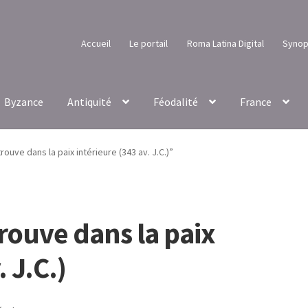
Accueil
Le portail
Roma Latina Digital
Synop
Byzance
Antiquité
Féodalité
France
ouve dans la paix intérieure (343 av. J.C.)”
rouve dans la paix
 J.C.)