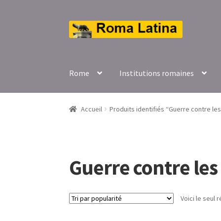
Aller
Aller
à
au
la
contenu
navigation
Rome
Institutions romaines
Accueil
Produits identifiés “Guerre contre l
Guerre contre le
Voici le seul r