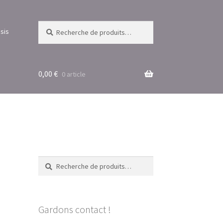
Recherche
Recherche
sis
pour :
0,00
€
0 article
Recherche
Recherche
pour :
Gardons contact !