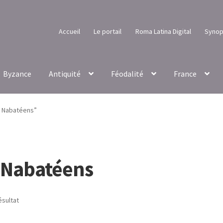
Accueil
Le portail
Roma Latina Digital
Synop
Byzance
Antiquité
Féodalité
France
es Nabatéens”
s Nabatéens
ésultat