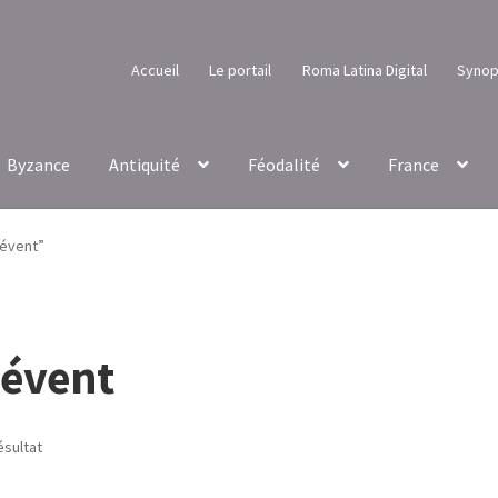
Accueil
Le portail
Roma Latina Digital
Synop
Byzance
Antiquité
Féodalité
France
névent”
névent
ésultat