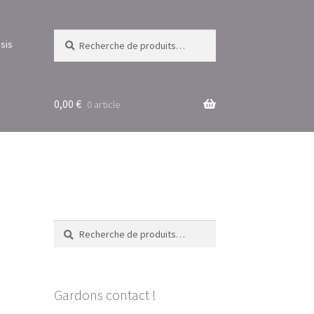
Recherche
Recherche
sis
pour :
0,00
€
0 article
Recherche
Recherche
pour :
Gardons contact !