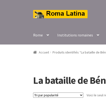
Aller
Aller
à
au
la
contenu
navigation
Rome
Institutions romaines
Accueil
Produits identifiés “La bataille de Bé
La bataille de Bé
Voici le seul r