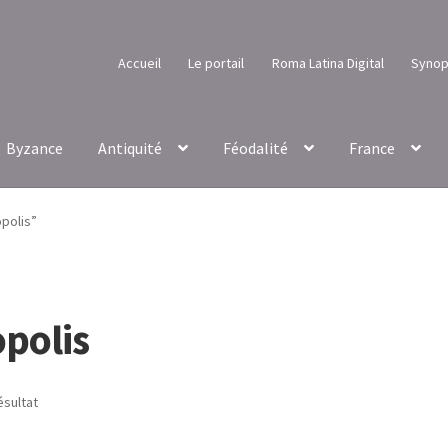
Accueil
Le portail
Roma Latina Digital
Synop
Byzance
Antiquité
Féodalité
France
opolis”
opolis
ésultat