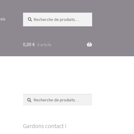
Recherche
Recherche
sis
pour :
0,00
€
0 article
Recherche
Recherche
pour :
Gardons contact !