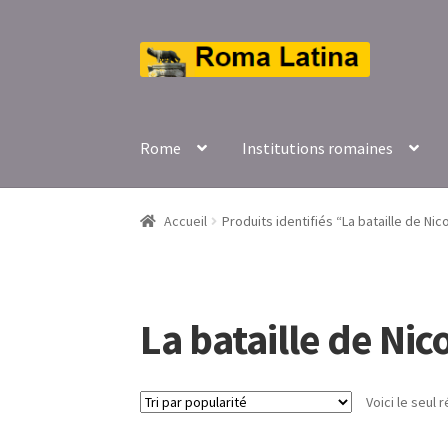
Aller
Aller
à
au
la
contenu
navigation
Rome
Institutions romaines
Accueil
Produits identifiés “La bataille de Nic
La bataille de Nic
Voici le seul r