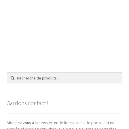
Recherche
Recherche
pour :
Gardons contact !
Abonnez vous à la newsletter de Roma Latina : le portail est en
perpétuel mouvement : chaque jour nous ajoutons de nouvelles