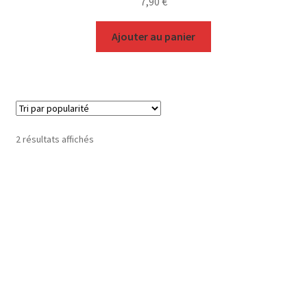
7,90
€
Ajouter au panier
Trié
2 résultats affichés
par
popularité