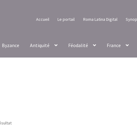
Accueil
Le portail
Roma Latina Digital
Synop
Byzance
Antiquité
Féodalité
France
ésultat