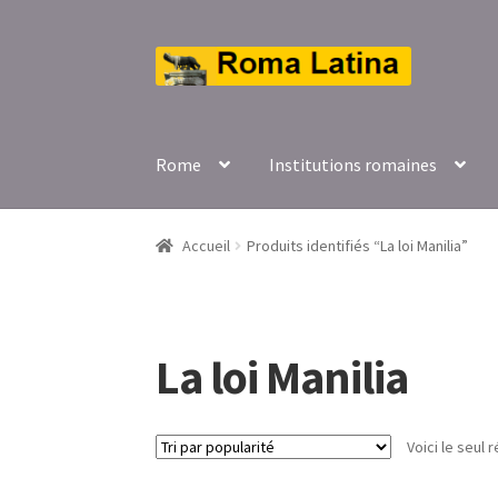
Aller
Aller
à
au
la
contenu
navigation
Rome
Institutions romaines
Accueil
Produits identifiés “La loi Manilia”
La loi Manilia
Voici le seul r