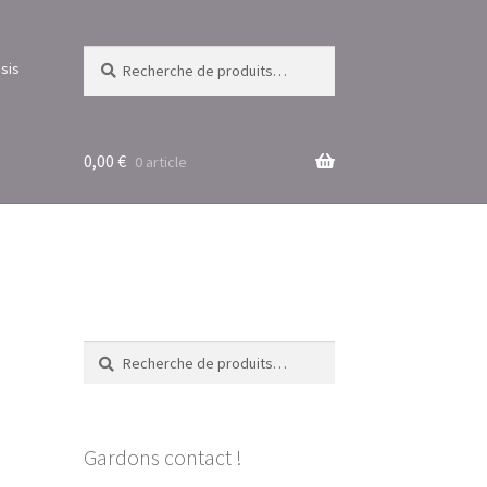
Recherche
Recherche
sis
pour :
0,00
€
0 article
Recherche
Recherche
pour :
Gardons contact !