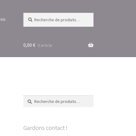
Recherche
Recherche
sis
pour :
0,00
€
0 article
Recherche
Recherche
pour :
Gardons contact !