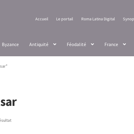
Accueil
Le portail
Roma Latina Digital
Synop
Byzance
Antiquité
Féodalité
France
ésar”
ésar
ésultat