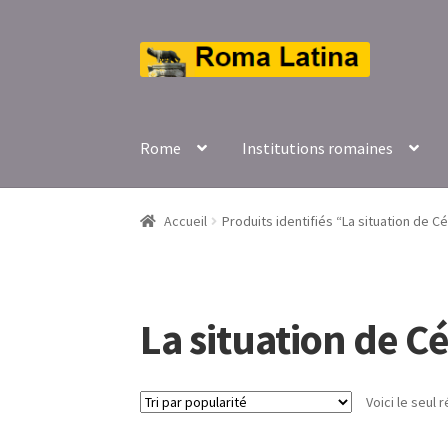
Aller
Aller
à
au
la
contenu
navigation
Rome
Institutions romaines
Accueil
Produits identifiés “La situation de C
La situation de C
Voici le seul r