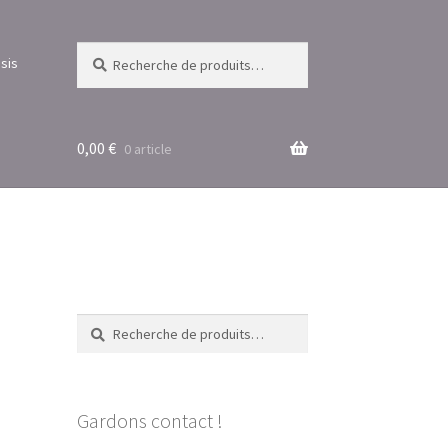
Recherche
Recherche
sis
pour :
0,00
€
0 article
Recherche
Recherche
pour :
Gardons contact !