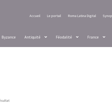
Accueil
Le portail
Roma Latina Digital
Synop
Byzance
Antiquité
Féodalité
France
ésultat