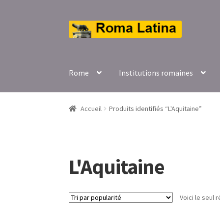
Aller
Aller
à
au
la
contenu
navigation
Rome
Institutions romaines
Accueil
Produits identifiés “L'Aquitaine”
L'Aquitaine
Voici le seul r