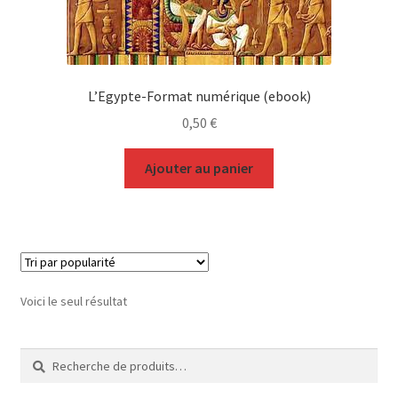
L’Egypte-Format numérique (ebook)
0,50
€
Ajouter au panier
Voici le seul résultat
Recherche
Recherche
pour :