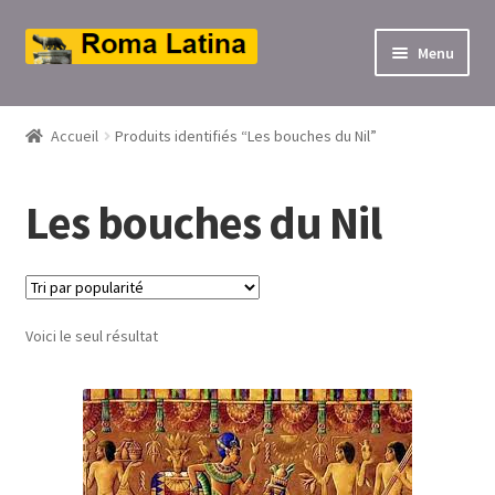
Aller
Aller
Menu
à
au
ir
la
contenu
navigation
Accueil
Produits identifiés “Les bouches du Nil”
u
ir
nt
Les bouches du Nil
u
nt
ir
u
ir
Voici le seul résultat
nt
u
ir
nt
u
nt