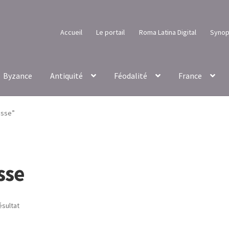
Accueil
Le portail
Roma Latina Digital
Synop
Byzance
Antiquité
Féodalité
France
esse”
sse
ésultat