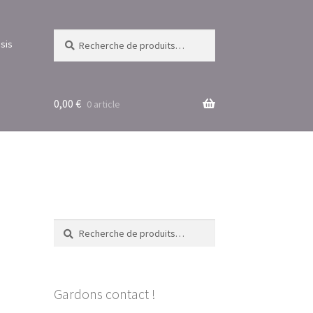
Recherche
Recherche
sis
pour :
0,00
€
0 article
Recherche
Recherche
pour :
Gardons contact !