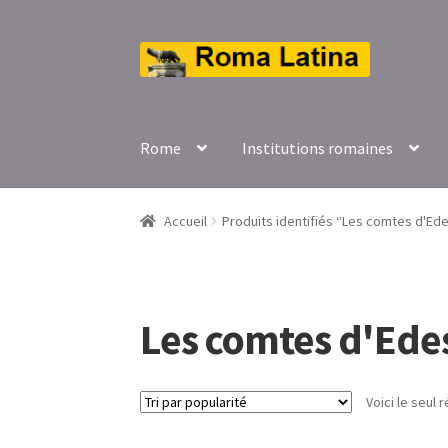
Aller
Aller
à
au
la
contenu
navigation
Rome
Institutions romaines
Accueil
Produits identifiés “Les comtes d'Ed
Les comtes d'Ede
Voici le seul r