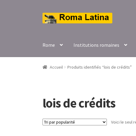
Aller
Aller
à
au
la
contenu
navigation
Rome
Institutions romaines
Accueil
Produits identifiés “lois de crédits”
lois de crédits
Voici le seul r