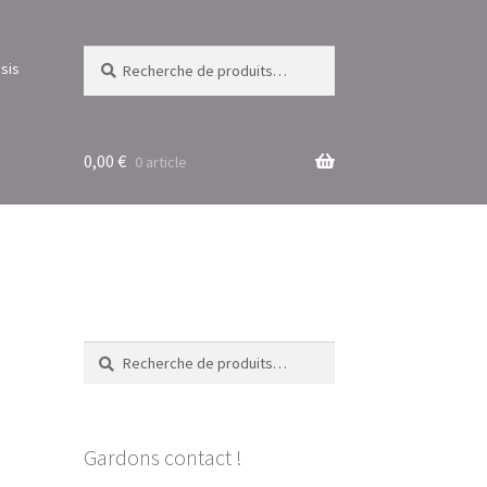
Recherche
Recherche
sis
pour :
0,00
€
0 article
Recherche
Recherche
pour :
Gardons contact !