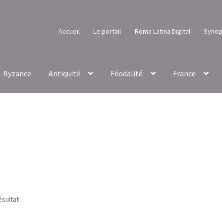
Accueil
Le portail
Roma Latina Digital
Synop
Byzance
Antiquité
Féodalité
France
ésultat