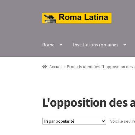
Aller
Aller
à
au
la
contenu
navigation
Rome
Institutions romaines
Accueil
Produits identifiés “L'opposition des a
L'opposition des a
Voici le seul r