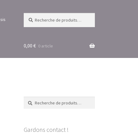
Recherche
Recherche
sis
pour :
0,00
€
0 article
Recherche
Recherche
pour :
Gardons contact !