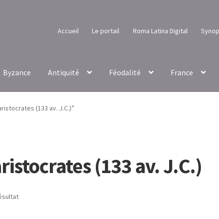
Accueil
Le portail
Roma Latina Digital
Synop
Byzance
Antiquité
Féodalité
France
ristocrates (133 av. J.C.)”
ristocrates (133 av. J.C.)
ésultat