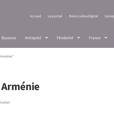
Accueil
Le portail
Roma Latina Digital
Synop
Byzance
Antiquité
Féodalité
France
n Arménie”
n Arménie
ésultat