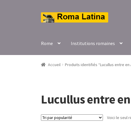
Aller
Aller
à
au
la
contenu
navigation
Rome
Institutions romaines
Accueil
Produits identifiés “Lucullus entre e
Lucullus entre e
Voici le seul r