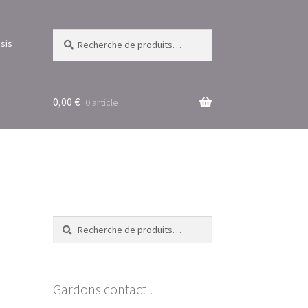
Recherche
Recherche
sis
pour :
0,00
€
0 article
Recherche
Recherche
pour :
Gardons contact !