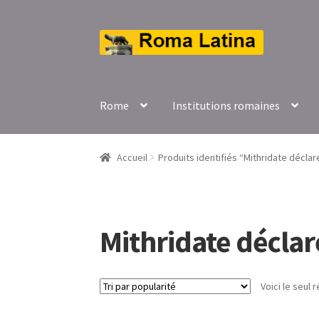
Aller
Aller
à
au
la
contenu
navigation
Rome
Institutions romaines
Accueil
Produits identifiés “Mithridate déclar
Mithridate déclar
Voici le seul r