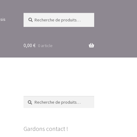
Recherche
Recherche
sis
pour :
0,00
€
0 article
Recherche
Recherche
pour :
Gardons contact !