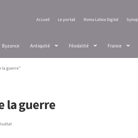
Accueil
Le portail
Roma Latina Digital
Synop
Byzance
Antiquité
Féodalité
France
e la guerre”
e la guerre
ésultat