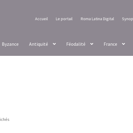
Accueil
Le portail
Roma Latina Digital
Synop
Byzance
Antiquité
Féodalité
France
Trié
fichés
par
popularité