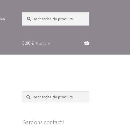
Recherche
Recherche
sis
pour :
0,00
€
0 article
Recherche
Recherche
pour :
Gardons contact !