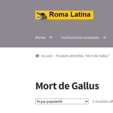
Aller
Aller
à
au
la
contenu
navigation
Rome
Institutions romaines
Accueil
Produits identifiés “Mort de Gallus”
Mort de Gallus
2 résultats af