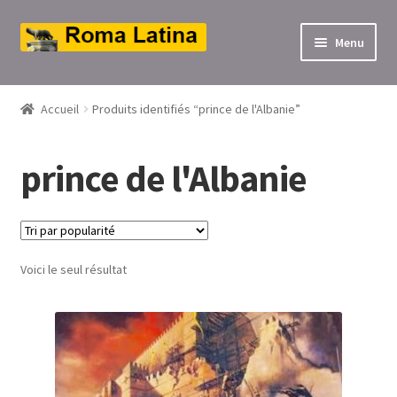
Aller
Aller
Menu
à
au
ir
la
contenu
navigation
Accueil
Produits identifiés “prince de l'Albanie”
u
ir
nt
prince de l'Albanie
u
nt
ir
u
ir
Voici le seul résultat
nt
u
ir
nt
u
nt