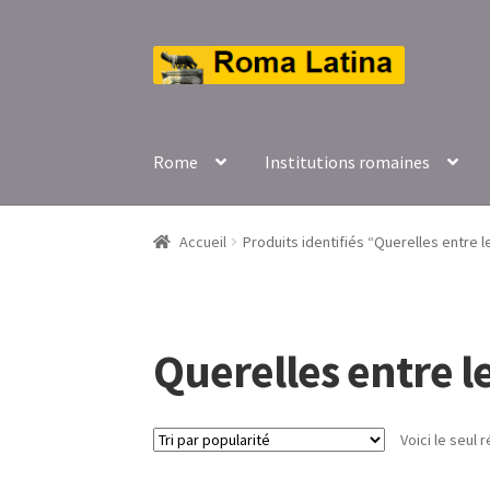
Aller
Aller
à
au
la
contenu
navigation
Rome
Institutions romaines
Accueil
Produits identifiés “Querelles entre l
Querelles entre le
Voici le seul r