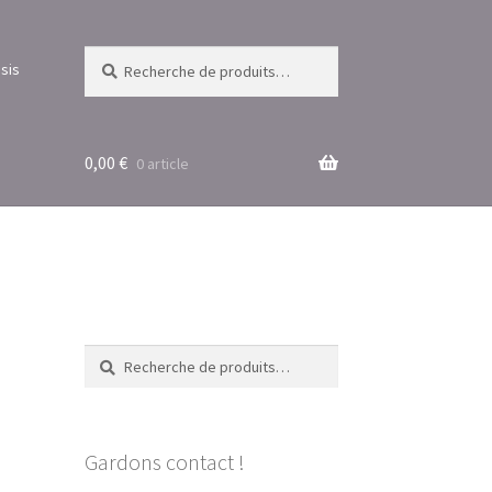
Recherche
Recherche
sis
pour :
0,00
€
0 article
Recherche
Recherche
pour :
Gardons contact !