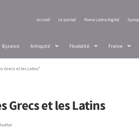
Accueil
Le portail
Roma Latina Digital
Synop
Byzance
Antiquité
Féodalité
France
es Grecs et les Latins”
s Grecs et les Latins
ésultat