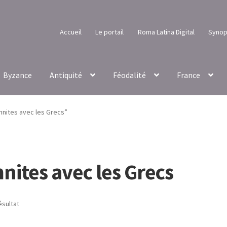
Accueil
Le portail
Roma Latina Digital
Synop
Byzance
Antiquité
Féodalité
France
mnites avec les Grecs”
ites avec les Grecs
ésultat