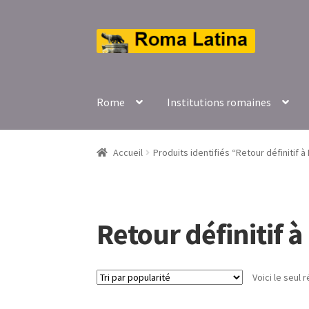
Aller
Aller
à
au
la
contenu
navigation
Rome
Institutions romaines
Accueil
Produits identifiés “Retour définitif 
Retour définitif 
Voici le seul r