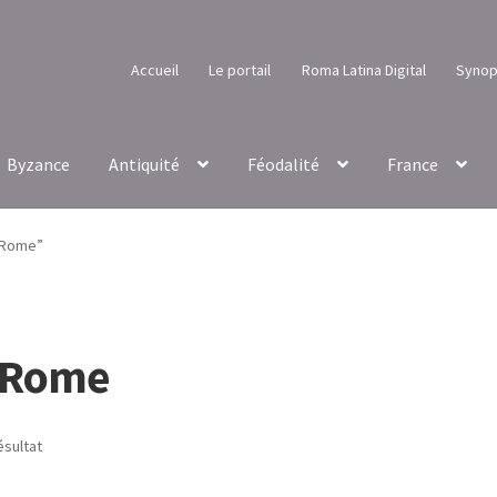
Accueil
Le portail
Roma Latina Digital
Synop
Byzance
Antiquité
Féodalité
France
à Rome”
à Rome
ésultat