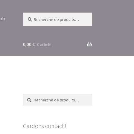
Recherche
Recherche
sis
pour :
0,00
€
0 article
Recherche
Recherche
pour :
Gardons contact !