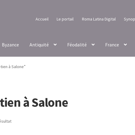
Accueil
Le portail
Roma Latina Digital
Synop
Byzance
Antiquité
Féodalité
France
étien à Salone”
étien à Salone
ésultat