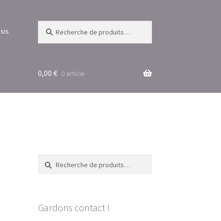
Recherche
Recherche
sis
pour :
0,00
€
0 article
Recherche
Recherche
pour :
Gardons contact !