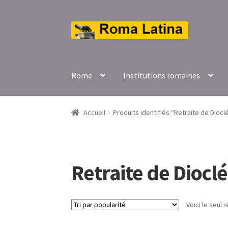
Aller
Aller
à
au
la
contenu
navigation
Rome
Institutions romaines
Accueil
Produits identifiés “Retraite de Diocl
Retraite de Diocl
Voici le seul r