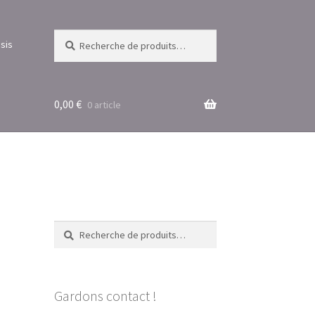
Recherche
Recherche
sis
pour :
0,00
€
0 article
Recherche
Recherche
pour :
Gardons contact !