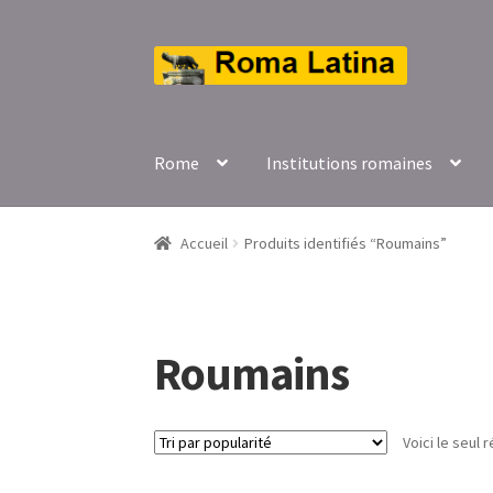
Aller
Aller
à
au
la
contenu
navigation
Rome
Institutions romaines
Accueil
Produits identifiés “Roumains”
Roumains
Voici le seul r