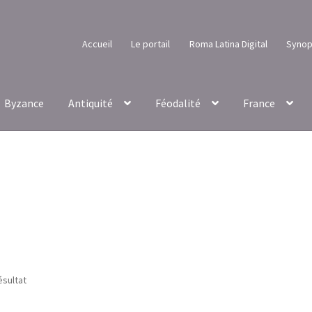
Accueil
Le portail
Roma Latina Digital
Synop
Byzance
Antiquité
Féodalité
France
ésultat