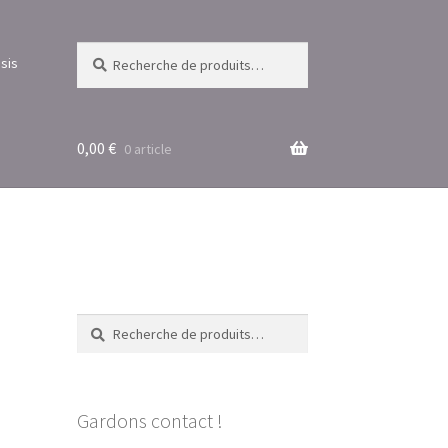
Recherche
Recherche
sis
pour :
0,00
€
0 article
Recherche
Recherche
pour :
Gardons contact !