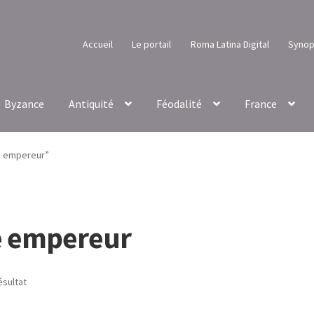
Accueil
Le portail
Roma Latina Digital
Synop
Byzance
Antiquité
Féodalité
France
re empereur”
e empereur
ésultat