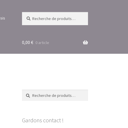
Recherche
Recherche
sis
pour :
0,00
€
0 article
Recherche
Recherche
pour :
Gardons contact !