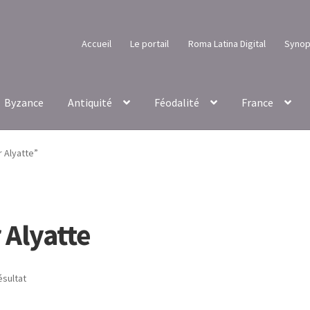
Accueil
Le portail
Roma Latina Digital
Synop
Byzance
Antiquité
Féodalité
France
r Alyatte”
 Alyatte
ésultat