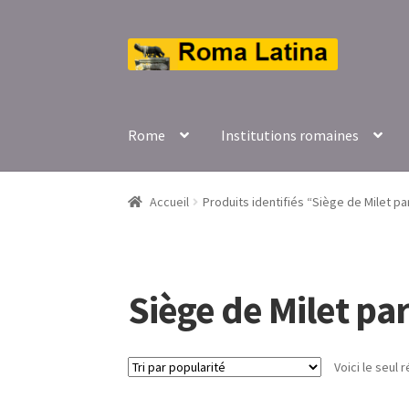
Aller
Aller
à
au
la
contenu
navigation
Rome
Institutions romaines
Accueil
Produits identifiés “Siège de Milet pa
Siège de Milet par
Voici le seul r