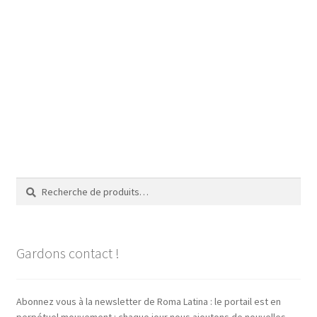
Recherche
Recherche
pour :
Gardons contact !
Abonnez vous à la newsletter de Roma Latina : le portail est en
perpétuel mouvement : chaque jour nous ajoutons de nouvelles