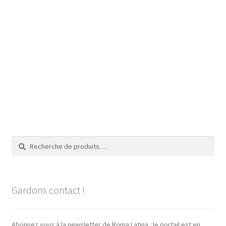
Recherche
Recherche
pour :
Gardons contact !
Abonnez vous à la newsletter de Roma Latina : le portail est en