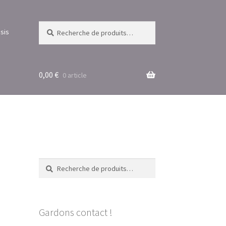
Recherche
Recherche
sis
pour :
0,00
€
0 article
Recherche
Recherche
pour :
Gardons contact !