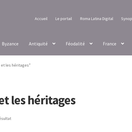
Accueil
Le portail
Roma Latina Digital
Synop
Byzance
Antiquité
Féodalité
France
 et les héritages”
et les héritages
ésultat