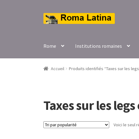
Aller
Aller
à
au
la
contenu
navigation
Rome
Institutions romaines
Accueil
Produits identifiés “Taxes sur les legs
Taxes sur les legs 
Voici le seul r