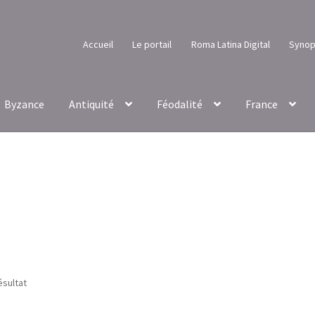
Accueil
Le portail
Roma Latina Digital
Synop
Byzance
Antiquité
Féodalité
France
ésultat