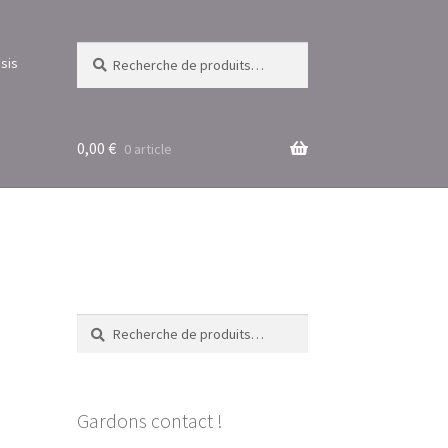
Recherche
Recherche
sis
pour :
0,00
€
0 article
Recherche
Recherche
pour :
Gardons contact !