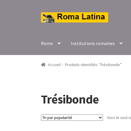
Aller
Aller
à
au
la
contenu
navigation
Rome
Institutions romaines
Accueil
Produits identifiés “Trésibonde”
Trésibonde
Voici le seul r