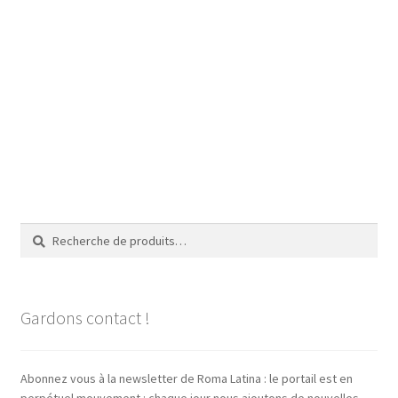
Recherche
Recherche
pour :
Gardons contact !
Abonnez vous à la newsletter de Roma Latina : le portail est en
perpétuel mouvement : chaque jour nous ajoutons de nouvelles