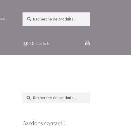
Recherche
Recherche
sis
pour :
0,00
€
0 article
Recherche
Recherche
pour :
Gardons contact !