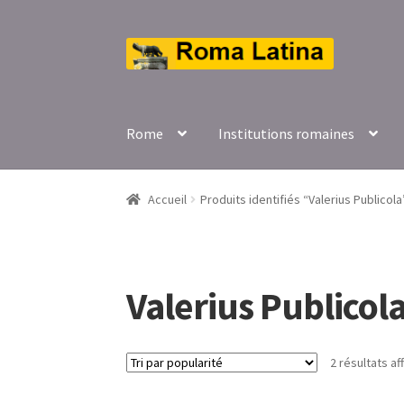
Aller
Aller
à
au
la
contenu
navigation
Rome
Institutions romaines
Accueil
Produits identifiés “Valerius Publicola
Valerius Publicol
2 résultats af