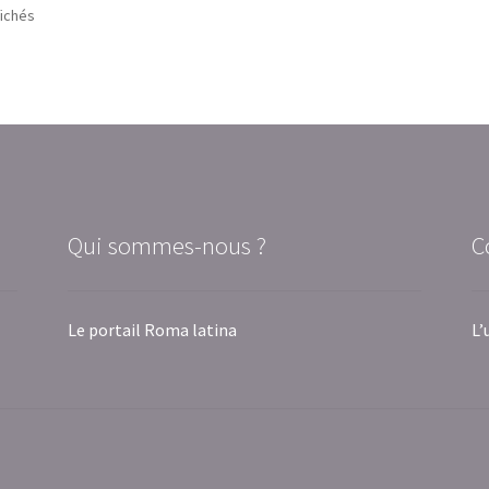
Trié
fichés
par
popularité
Qui sommes-nous ?
C
Le portail Roma latina
L’