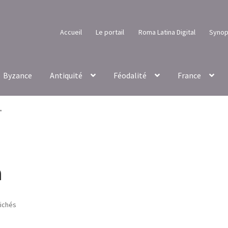
Accueil
Le portail
Roma Latina Digital
Synop
Byzance
Antiquité
Féodalité
France
”
a
Trié
fichés
par
popularité