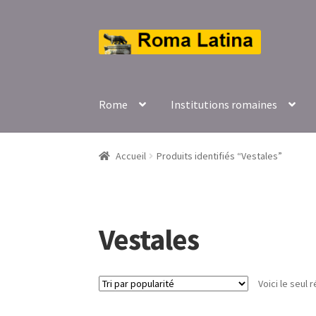
Aller
Aller
à
au
la
contenu
navigation
Rome
Institutions romaines
Accueil
Produits identifiés “Vestales”
Vestales
Voici le seul r