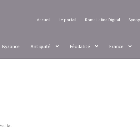
Accueil
Le portail
Roma Latina Digital
Synop
Byzance
Antiquité
Féodalité
France
ésultat