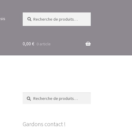
Recherche
Recherche
sis
pour :
0,00
€
0 article
Recherche
Recherche
pour :
Gardons contact !