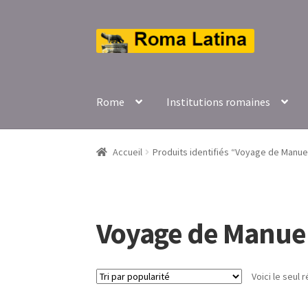
Aller
Aller
à
au
la
contenu
navigation
Rome
Institutions romaines
Accueil
Produits identifiés “Voyage de Manue
Voyage de Manuel
Voici le seul r