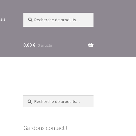
Recherche
Recherche
sis
pour :
0,00
€
0 article
Recherche
Recherche
pour :
Gardons contact !