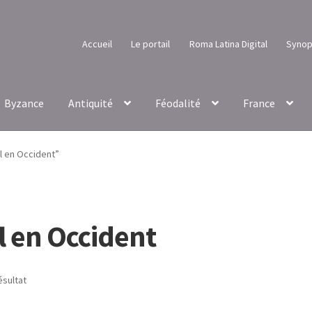
Accueil
Le portail
Roma Latina Digital
Synop
Byzance
Antiquité
Féodalité
France
l en Occident”
 en Occident
ésultat