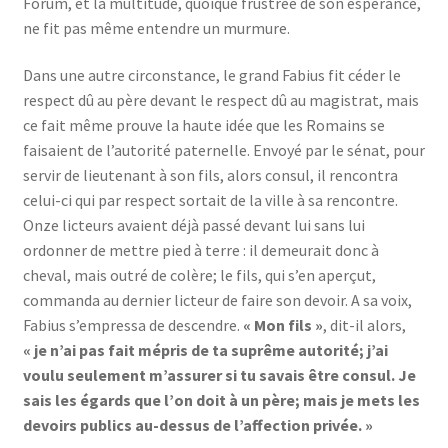
Forum, et la multitude, quoique frustrée de son espérance,
ne fit pas même entendre un murmure.
Dans une autre circonstance, le grand Fabius fit céder le
respect dû au père devant le respect dû au magistrat, mais
ce fait même prouve la haute idée que les Romains se
faisaient de l’autorité paternelle. Envoyé par le sénat, pour
servir de lieutenant à son fils, alors consul, il rencontra
celui-ci qui par respect sortait de la ville à sa rencontre.
Onze licteurs avaient déjà passé devant lui sans lui
ordonner de mettre pied à terre : il demeurait donc à
cheval, mais outré de colère; le fils, qui s’en aperçut,
commanda au dernier licteur de faire son devoir. A sa voix,
Fabius s’empressa de descendre.
« Mon fils »
, dit-il alors,
« je n’ai pas fait mépris de ta suprême autorité; j’ai
voulu seulement m’assurer si tu savais être consul. Je
sais les égards que l’on doit à un père; mais je mets les
devoirs publics au-dessus de l’affection privée. »