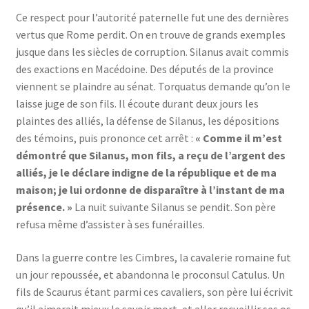
Ce respect pour l’autorité paternelle fut une des dernières
vertus que Rome perdit. On en trouve de grands exemples
jusque dans les siècles de corruption. Silanus avait commis
des exactions en Macédoine. Des députés de la province
viennent se plaindre au sénat. Torquatus demande qu’on le
laisse juge de son fils. Il écoute durant deux jours les
plaintes des alliés, la défense de Silanus, les dépositions
des témoins, puis prononce cet arrêt :
« Comme il m’est
démontré que Silanus, mon fils, a reçu de l’argent des
alliés, je le déclare indigne de la république et de ma
maison; je lui ordonne de disparaître à l’instant de ma
présence. »
La nuit suivante Silanus se pendit. Son père
refusa même d’assister à ses funérailles.
Dans la guerre contre les Cimbres, la cavalerie romaine fut
un jour repoussée, et abandonna le proconsul Catulus. Un
fils de Scaurus étant parmi ces cavaliers, son père lui écrivit
qu’il aimerait mieux le savoir mort, et aller recueillir ses os