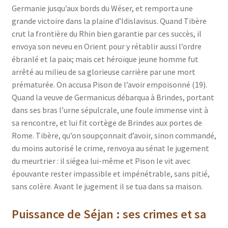
Germanie jusqu’aux bords du Wéser, et remporta une
grande victoire dans la plaine d’Idislavisus. Quand Tibère
crut la frontière du Rhin bien garantie par ces succès, il
envoya son neveu en Orient pour y rétablir aussi l’ordre
ébranlé et la paix; mais cet héroïque jeune homme fut
arrêté au milieu de sa glorieuse carrière par une mort
prématurée. On accusa Pison de l’avoir empoisonné (19).
Quand la veuve de Germanicus débarqua à Brindes, portant
dans ses bras l’urne sépulcrale, une foule immense vint à
sa rencontre, et lui fit cortège de Brindes aux portes de
Rome. Tibère, qu’on soupçonnait d’avoir, sinon commandé,
du moins autorisé le crime, renvoya au sénat le jugement
du meurtrier : il siégea lui-même et Pison le vit avec
épouvante rester impassible et impénétrable, sans pitié,
sans colère. Avant le jugement il se tua dans sa maison.
Puissance de Séjan : ses crimes et sa