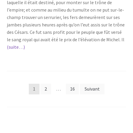
laquelle il était destiné, pour monter sur le trône de
l’empire; et comme au milieu du tumulte on ne put sur-le-
champ trouver un serrurier, les fers demeurèrent sur ses
jambes plusieurs heures après qu’on l’eut assis sur le trône
des Césars. Ce fut sans profit pour le peuple que fût versé
le sang royal qui avait été le prix de l’élévation de Michel. Il
(suite…)
Pagination
1
2
…
16
Suivant
des
publications