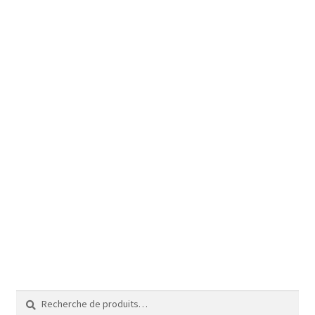
Recherche
Recherche
pour :