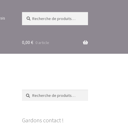
Recherche
Recherche
sis
pour :
0,00
€
0 article
Recherche
Recherche
pour :
Gardons contact !