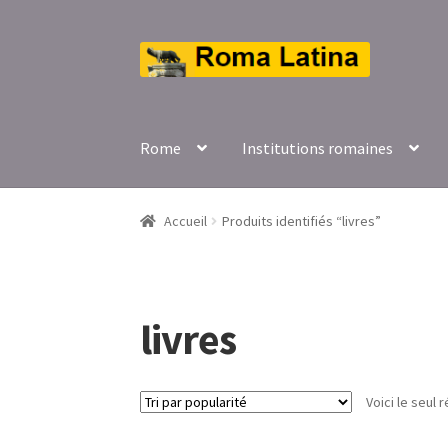
Aller
Aller
à
au
la
contenu
navigation
Rome
Institutions romaines
Accueil
Produits identifiés “livres”
livres
Voici le seul r