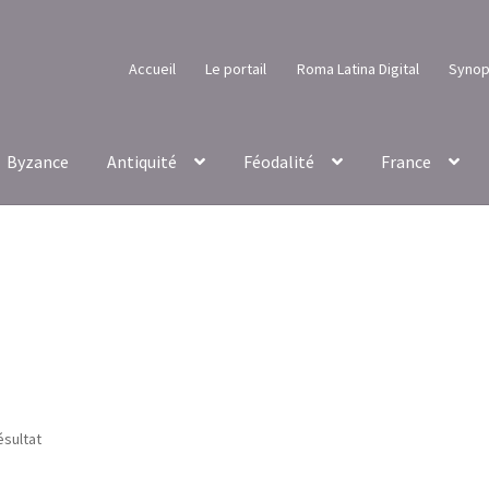
Accueil
Le portail
Roma Latina Digital
Synop
Byzance
Antiquité
Féodalité
France
ésultat