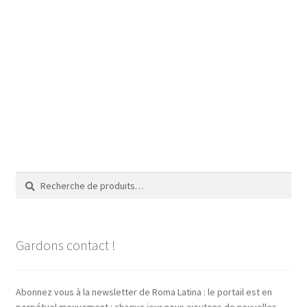
Recherche
Recherche
pour :
Gardons contact !
Abonnez vous à la newsletter de Roma Latina : le portail est en
perpétuel mouvement : chaque jour nous ajoutons de nouvelles