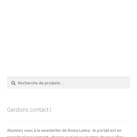
Recherche
Recherche
pour :
Gardons contact !
Abonnez vous à la newsletter de Roma Latina : le portail est en
perpétuel mouvement : chaque jour nous ajoutons de nouvelles